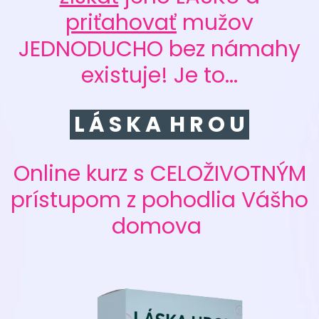
priťahovať
mužov
JEDNODUCHO bez námahy
existuje! Je to...
L Á S K A H R O U
Online kurz s CELOŽIVOTNÝM
prístupom z pohodlia Vášho
domova