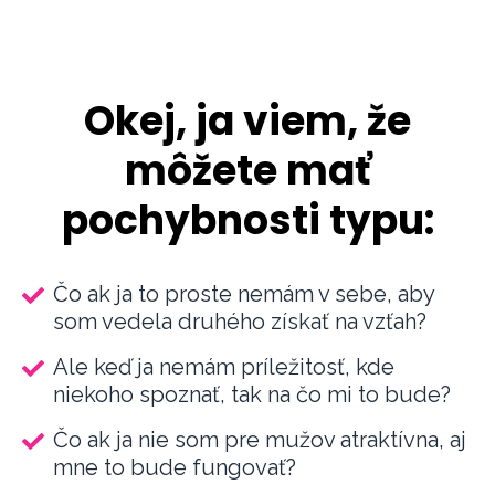
Okej, ja viem, že
môžete mať
pochybnosti typu:
Čo ak ja to proste nemám v sebe, aby
som vedela druhého získať na vzťah?
Ale keď ja nemám príležitosť, kde
niekoho spoznať, tak na čo mi to bude?
Čo ak ja nie som pre mužov atraktívna, aj
mne to bude fungovať?