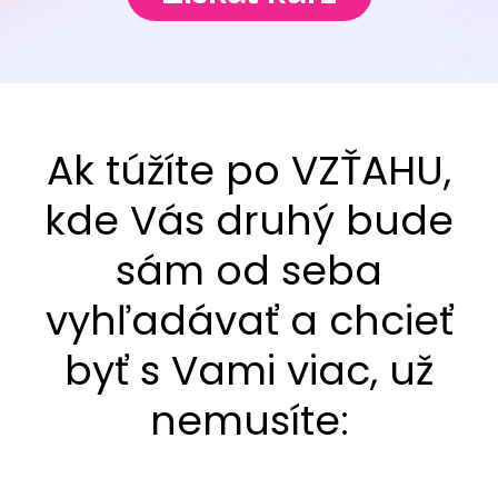
Ak túžíte po VZŤAHU,
kde Vás druhý bude
sám od seba
vyhľadávať a chcieť
byť s Vami viac, už
nemusíte: