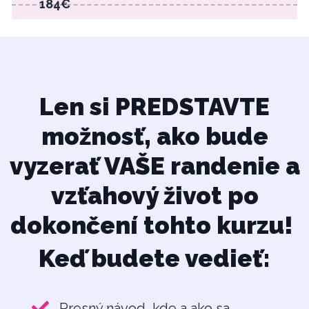
184€
Len si PREDSTAVTE
možnosť, ako bude
vyzerať VAŠE randenie a
vzťahový život po
dokončení tohto kurzu!
Keď budete vedieť:
Presný návod, kde a ako sa