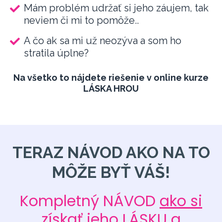
Mám problém udržať si jeho záujem, tak
neviem či mi to pomôže..
A čo ak sa mi už neozýva a som ho
stratila úplne?
Na všetko to nájdete riešenie v online kurze
LÁSKA HROU
TERAZ NÁVOD AKO NA TO
MÔŽE BYŤ VÁŠ!
Kompletný NÁVOD
ako si
získať
jeho LÁSKU a