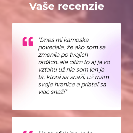
Vaše recenzie
"Dnes mi kamoška
povedala, že ako som sa
zmenila po tvojich
radách..ale cítim to aj ja vo
vzťahu už nie som len ja
tá, ktorá sa snaží, už mám
svoje hranice a priateľ sa
viac snaží."