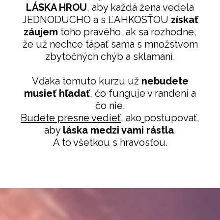
LÁSKA HROU
, aby každá žena vedela
JEDNODUCHO a s ĽAHKOSŤOU
získať
záujem
toho pravého, ak sa rozhodne,
že už nechce tápať sama s množstvom
zbytočných chýb a sklamaní.
Vďaka tomuto kurzu už
nebudete
musieť hľadať
, čo funguje v randení a
čo nie.
Budete presne vedieť,
ako
postupovať,
aby
láska medzi vami rástla
.
A to všetkou s hravosťou.