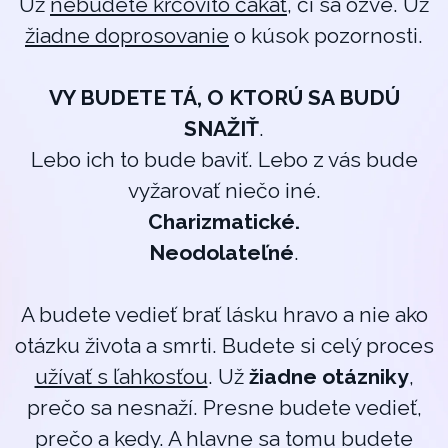
Už
nebudete kŕčovito čakať
, či sa ozve. Už
žiadne doprosovanie
o kúsok pozornosti.
VY BUDETE TÁ, O KTORÚ SA BUDÚ
SNAŽIŤ
.
Lebo ich to bude baviť. Lebo z vás bude
vyžarovať niečo iné.
Charizmatické.
Neodolateľné
.
A budete vedieť brať lásku hravo a nie ako
otázku života a smrti. Budete si celý proces
užívať s ľahkosťou
. Už
žiadne otázniky
,
prečo sa nesnaží. Presne budete vedieť,
prečo a kedy. A hlavne sa tomu budete