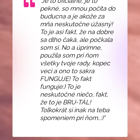
"Je to oficialne, je to
pekné, so mnou počíta do
buducna a je akože za
mňa neskutočne úžasný!
To je asi fakt, že na dobre
sa dlho čaká, ale počkala
som si. No a úprimne,
použila som pri ňom
všetky tvoje rady, kopec
vecí a ono to sakra
FUNGUJE! To fakt
funguje:) To je
neskutočné niečo, fakt,
že to je BRU-TÁL!
Toľkokrát si inak na teba
spomeniem pri ňom..:)"