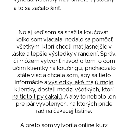
a to sa začalo šíriť.
No aj keď som sa snažila koučovať,
koľko som vládala, nedalo sa pomôcť
všetkým, ktorí chceli mať jasnejšie v
láske a lepšie výsledky v randení. Správ,
či môžem vytvoriť návod o tom, o čom
učím klientky na koučingu, príchadzalo
stále viac a chcela som, aby sa tieto
informácie a
výsledky, aké majú moje
klientky, dostali medzi všetkých, ktorí
na tieto tipy čakajú
. A aby to nebolo len
pre pár vyvolených, na ktorých príde
rad na čakacej listine.
A preto som vytvorila online kurz