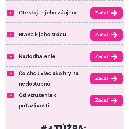
Otestujte jeho záujem
Začať
Brána k jeho srdcu
Začať
Nadodhalenie
Začať
Čo chcú viac ako hry na
Začať
nedostupnú
Od vzrušenia k
Začať
príťažlivosti
#4 TÚŽBA: