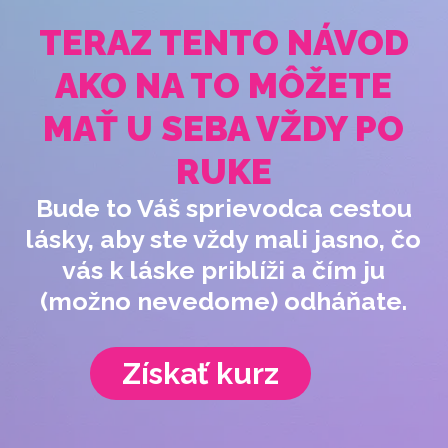
TERAZ TENTO NÁVOD
AKO NA TO MÔŽETE
MAŤ U SEBA VŽDY PO
RUKE
Bude to Váš sprievodca cestou
lásky, aby ste vždy mali jasno, čo
vás k láske priblíži a čím ju
(možno nevedome) odháňate.
Získať kurz