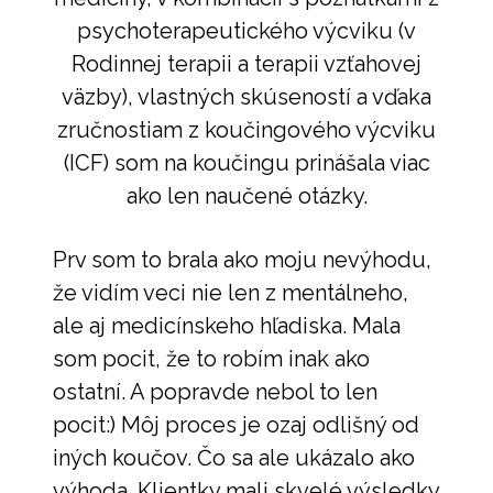
psychoterapeutického výcviku (v
Rodinnej terapii a terapii vzťahovej
väzby), vlastných skúseností a vďaka
zručnostiam z koučingového výcviku
(ICF) som na koučingu prinášala viac
ako len naučené otázky.
Prv som to brala ako moju nevýhodu,
že vidím veci nie len z mentálneho,
ale aj medicínskeho hľadiska. Mala
som pocit, že to robím inak ako
ostatní. A popravde nebol to len
pocit:) Môj proces je ozaj odlišný od
iných koučov. Čo sa ale ukázalo ako
výhoda. Klientky mali skvelé výsledky