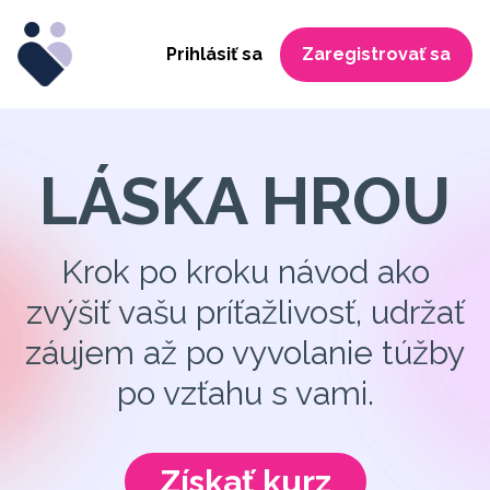
Prihlásiť sa
Zaregistrovať sa
LÁSKA HROU
Krok po kroku návod ako
zvýšiť vašu príťažlivosť, udržať
záujem až po vyvolanie túžby
po vzťahu s vami.
Získať kurz