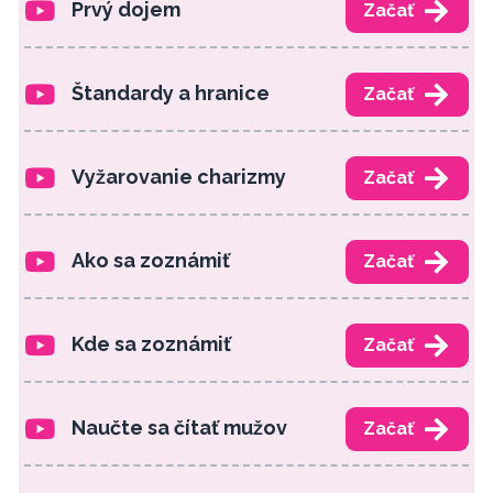
Prvý dojem
Začať
Štandardy a hranice
Začať
Vyžarovanie charizmy
Začať
Ako sa zoznámiť
Začať
Kde sa zoznámiť
Začať
Naučte sa čítať mužov
Začať