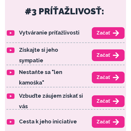
#3 PRÍŤAŽLIVOSŤ:
Vytváranie príťažlivosti
Začať
Získajte si jeho
Začať
sympatie
Nestaňte sa "len
Začať
kamoška"
Vzbuďte záujem získať si
Začať
vás
Cesta k jeho iniciatíve
Začať