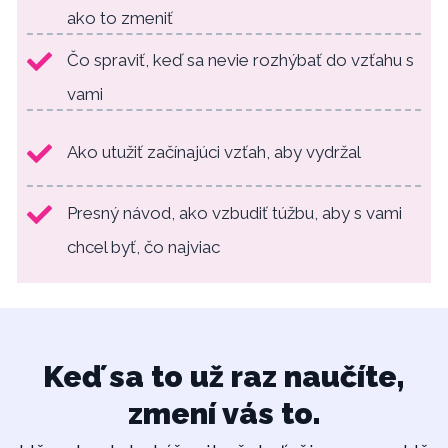
ako to zmeniť
Čo spraviť, keď sa nevie rozhýbať do vzťahu s
vami
Ako utužiť začínajúci vzťah, aby vydržal
Presný návod, ako vzbudiť túžbu, aby s vami
chcel byť, čo najviac
Keď sa to už raz naučíte,
zmení vás to.