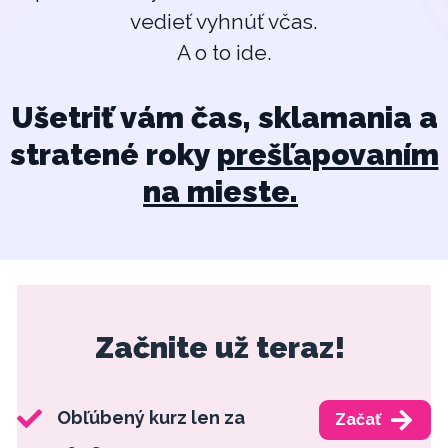
vedieť vyhnúť včas.
A o to ide.
Ušetriť vám čas, sklamania a
stratené roky
prešľapovaním
na mieste.
Začnite už teraz!
Obľúbený kurz len za
Začať